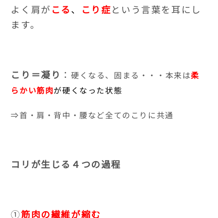
よく肩が
こる
、
こり症
という言葉を耳にし
ます。
こり＝凝り
：
硬くなる、固まる・・・本来は
柔
らかい筋肉
が硬くなった状態
⇒首・肩・背中・腰など全てのこりに共通
コリが生じる４つの過程
①
筋肉の繊維が縮む