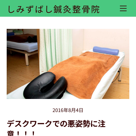
Skip
しみずばし鍼灸整骨院
Me
to
content
2016年8月4日
デスクワークでの悪姿勢に注
意！！！