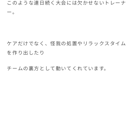
来年も神奈川として出場が許されるなら、選手と
して、トレーナーとして
選抜していただけるなら、この悔しい思いを糧に
頑張ります。
チームのみんな、ありがとうございました！
秋山裕樹選手！！第61回全日本中学校通信陸上競技
神奈川大会出場の結果