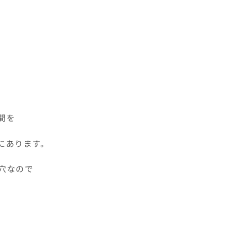
間を
にあります。
穴なので
。